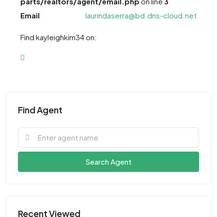
parts/realtors/agent/email.php
on line
3
Email
laurindaserra@bd.dns-cloud.net
Find kayleighkim34 on:
Find Agent
Search Agent
Recent Viewed