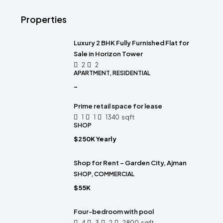
Properties
Luxury 2 BHK Fully Furnished Flat for
Sale in Horizon Tower
2
2
APARTMENT, RESIDENTIAL
-
Prime retail space for lease
1
1
1340
sqft
SHOP
$250K Yearly
Shop for Rent – Garden City, Ajman
SHOP, COMMERCIAL
$55K
Four-bedroom with pool
4
3
2
2800
sqft