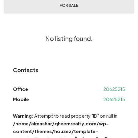
FOR SALE
No listing found.
Contacts
Office
20625215
Mobile
20625215
Warning
: Attempt to read property "ID" on null in
/home/almashar/qheemrealty.com/wp-
content/themes/houzez/template-