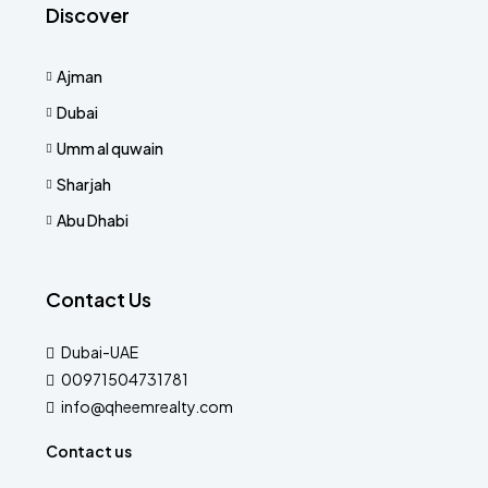
Discover
Ajman
Dubai
Umm al quwain
Sharjah
Abu Dhabi
Contact Us
Dubai-UAE
00971504731781
info@qheemrealty.com
Contact us