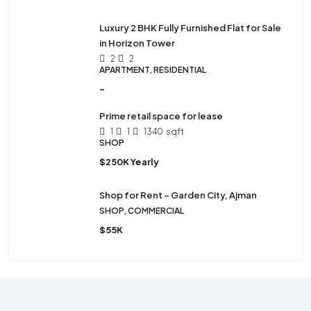
Luxury 2 BHK Fully Furnished Flat for Sale
in Horizon Tower
2
2
APARTMENT, RESIDENTIAL
-
Prime retail space for lease
1
1
1340
sqft
SHOP
$250K Yearly
Shop for Rent – Garden City, Ajman
SHOP, COMMERCIAL
$55K