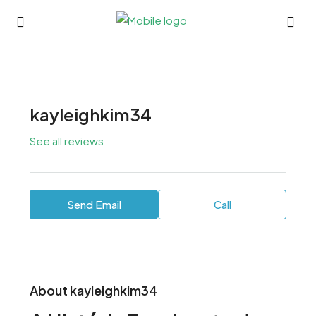
kayleighkim34
See all reviews
Send Email
Call
About kayleighkim34