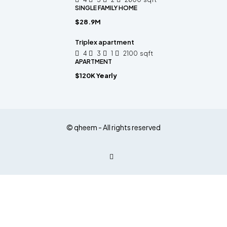
SINGLE FAMILY HOME
$28.9M
Triplex apartment
4
3
1
2100
sqft
APARTMENT
$120K Yearly
© qheem - All rights reserved