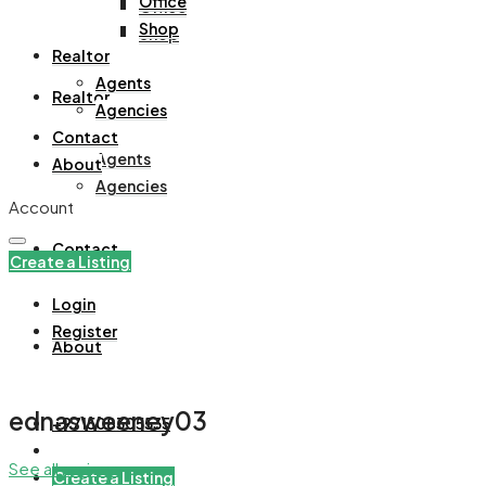
Office
Office
Shop
Shop
Realtor
Agents
Realtor
Agencies
Contact
Agents
About
Agencies
Account
Contact
Create a Listing
Login
Register
About
ednasweeney03
+971508305535
See all reviews
Create a Listing