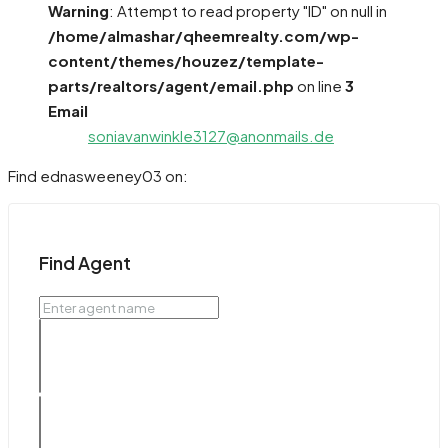
Warning
: Attempt to read property "ID" on null in
/home/almashar/qheemrealty.com/wp-
content/themes/houzez/template-
parts/realtors/agent/email.php
on line
3
Email
soniavanwinkle3127@anonmails.de
Find ednasweeney03 on:
Find Agent