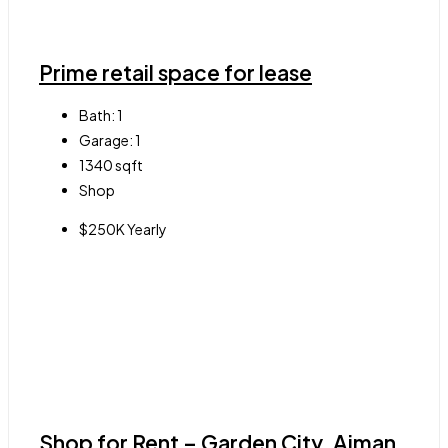
Prime retail space for lease
Bath:
1
Garage:
1
1340
sqft
Shop
$250K Yearly
Shop for Rent – Garden City, Ajman