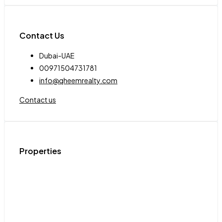
Contact Us
Dubai-UAE
00971504731781
info@qheemrealty.com
Contact us
Properties