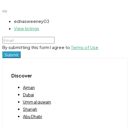
ednasweeney03
View listings
By submitting this form I agree to
Terms of Use
Submit
Discover
Ajman
Dubai
Umm al quwain
Sharjah
Abu Dhabi