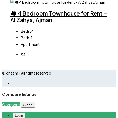
🏘 4 Bedroom Townhouse for Rent –
Al Zahya, Ajman
Beds:
4
Bath:
1
Apartment
$4
© qheem - All rights reserved
Compare listings
Compare
Close
Login